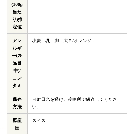
(100g
当た
り)推
定値
アレ
小麦、乳、卵、大豆/オレンジ
ルギ
ー(28
品目
中)/
コン
タミ
保存
直射日光を避け、冷暗所で保存してくださ
方法
い。
原産
スイス
国