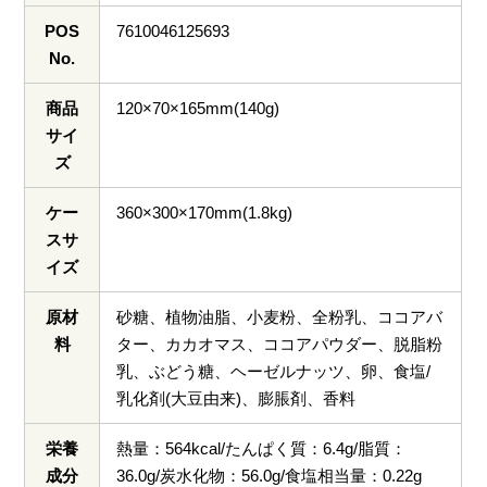
POS
7610046125693
No.
商品
120×70×165mm(140g)
サイ
ズ
ケー
360×300×170mm(1.8kg)
スサ
イズ
原材
砂糖、植物油脂、小麦粉、全粉乳、ココアバ
料
ター、カカオマス、ココアパウダー、脱脂粉
乳、ぶどう糖、ヘーゼルナッツ、卵、食塩/
乳化剤(大豆由来)、膨脹剤、香料
栄養
熱量：564kcal/たんぱく質：6.4g/脂質：
成分
36.0g/炭水化物：56.0g/食塩相当量：0.22g