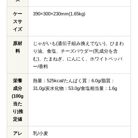
ケー
390×300×230mm(1.65kg)
スサ
イズ
原材
じゃがいも(遺伝子組み換えでない)、ひまわ
料
り油、食塩、チーズパウダー(乳成分を含
む)、たまねぎ、にんにく、ホワイトペッパ
ー/香料
栄養
熱量：525kcal/たんぱく質：6.0g/脂質：
成分
31.0g/炭水化物：53.0g/食塩相当量：1.6g
(100g
当た
り)推
定値
アレ
乳/小麦