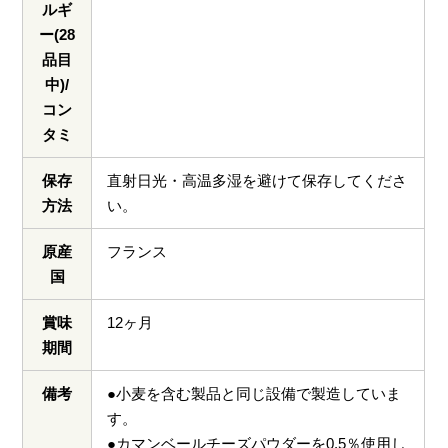
ルギ
ー(28
品目
中)/
コン
タミ
保存
直射日光・高温多湿を避けて保存してくださ
方法
い。
原産
フランス
国
賞味
12ヶ月
期間
備考
●小麦を含む製品と同じ設備で製造していま
す。
●カマンベールチーズパウダーを0.5％使用し