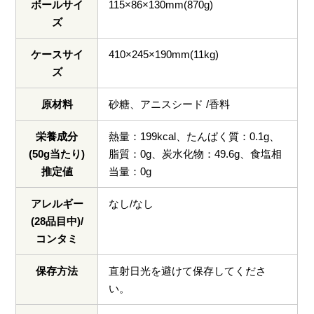
ボールサイ
115×86×130mm(870g)
ズ
ケースサイ
410×245×190mm(11kg)
ズ
原材料
砂糖、アニスシード /香料
栄養成分
熱量：199kcal、たんぱく質：0.1g、
(50g当たり)
脂質：0g、炭水化物：49.6g、食塩相
推定値
当量：0g
アレルギー
なし/なし
(28品目中)/
コンタミ
保存方法
直射日光を避けて保存してくださ
い。