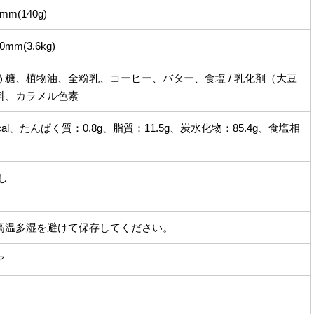
0mm(140g)
0mm(3.6kg)
う糖、植物油、全粉乳、コーヒー、バター、食塩 / 乳化剤（大豆
料、カラメル色素
cal、たんぱく質：0.8g、脂質：11.5g、炭水化物：85.4g、食塩相
し
高温多湿を避けて保存してください。
ア