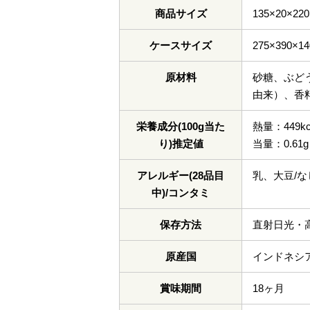
商品サイズ
135×20×22
ケースサイズ
275×390×14
原材料
砂糖、ぶど
由来）、香
栄養成分(100g当た
熱量：449k
り)推定値
当量：0.61g
アレルギー(28品目
乳、大豆/な
中)/コンタミ
保存方法
直射日光・
原産国
インドネシ
賞味期間
18ヶ月