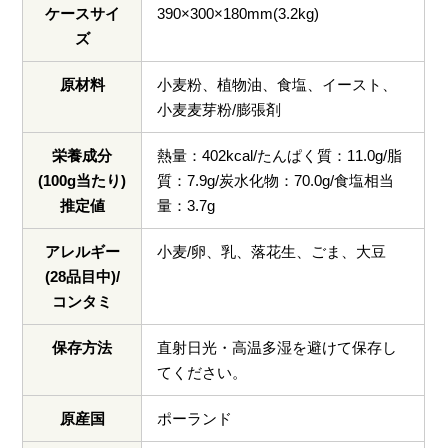
ケースサイ
390×300×180mm(3.2kg)
ズ
原材料
小麦粉、植物油、食塩、イースト、
小麦麦芽粉/膨張剤
栄養成分
熱量：402kcal/たんぱく質：11.0g/脂
(100g当たり)
質：7.9g/炭水化物：70.0g/食塩相当
推定値
量：3.7g
アレルギー
小麦/卵、乳、落花生、ごま、大豆
(28品目中)/
コンタミ
保存方法
直射日光・高温多湿を避けて保存し
てください。
原産国
ポーランド